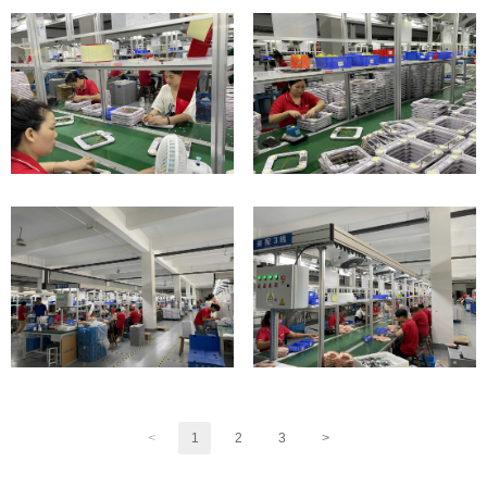
<
1
2
3
>